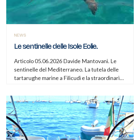
centro di racconti straordinari che parlavano
di donne capaci di volare,...
NEWS
Le sentinelle delle Isole Eolie.
Articolo 05.06.2026 Davide Mantovani. Le
sentinelle del Mediterraneo. La tutela delle
tartarughe marine a Filicudi e la straordinaria
vita delle tartarughe nelle Isole Eolie Nel
cuore del Mar Tirreno, dove il blu profondo
del Mediterraneo incontra le antiche terre
vulcaniche delle Isole Eolie, si svolge ogni
giorno una silenziosa battaglia per la
conservazione di una delle creature più
affascinanti e vulnerabili del nostro mare: la