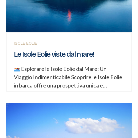
che la circondano.
I principali Scogli e
Formazioni Rocciose Scoglio di Basiluzzo
Descrizione: Situato a nord-est, è uno dei
simboli più fotografati. Si presenta come
un’imponente colonna...
ISOLE EOLIE
Le Isole Eolie viste dal mare!
Esplorare le Isole Eolie dal Mare: Un
Viaggio Indimenticabile Scoprire le Isole Eolie
in barca offre una prospettiva unica e
privilegiata. Lontani dalla folla, cullati dalle
onde, si possono raggiungere angoli nascosti e
ammirare la maestosità vulcanica
dell’arcipelago siciliano in tutto il suo
splendore. Ecco perché visitare Salina,
Panarea, Stromboli, Vulcano e Lipari dal mare è