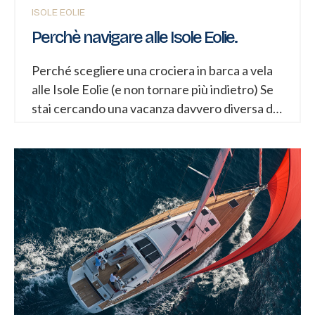
ISOLE EOLIE
Perchè navigare alle Isole Eolie.
Perché scegliere una crociera in barca a vela
alle Isole Eolie (e non tornare più indietro) Se
stai cercando una vacanza davvero diversa dal
solito, capace di unire libertà, natura e
autenticità, allora è il momento di scoprire le
Isole Eolie… dal mare. Non da un hotel, non
seguendo itinerari affollati, ma a bordo di una
barca a vela. In questo articolo ti spiego
perché una crociera in barca a vela alle Eolie
non è solo una vacanza, ma un’esperienza che
cambia completamente il modo di viaggiare.
Libertà totale: la vera differenza La prima
cosa che colpisce, appena sali a bordo,...