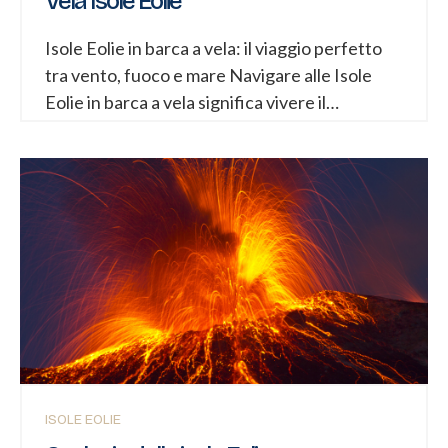
Vela Isole Eolie
Isole Eolie in barca a vela: il viaggio perfetto
tra vento, fuoco e mare Navigare alle Isole
Eolie in barca a vela significa vivere il
Mediterraneo nella sua forma più autentica.
Qui il vento profuma di salsedine e macchia
mediterranea, il mare cambia colore nell’arco
di poche miglia e la terra racconta una storia
millenaria fatta di eruzioni, dominazioni
antiche e tradizioni marinare. Questo
arcipelago vulcanico a nord della Sicilia è una
delle mete più affascinanti d’Europa per chi
ama la navigazione: distanze brevi, approdi
suggestivi, rade sicure e scenari naturali che
sembrano dipinti. Un viaggio in barca a vela
ISOLE EOLIE
alle...