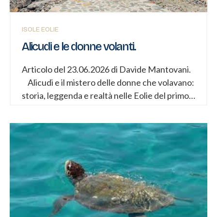
ISOLE EOLIE
Alicudi e le donne volanti.
Articolo del 23.06.2026 di Davide Mantovani.
Alicudi e il mistero delle donne che volavano:
storia, leggenda e realtà nelle Eolie del primo
Novecento Introduzione Nel cuore del Mar
Tirreno, lontano dalle rotte più frequentate
del turismo moderno, sorge Alicudi, la più
occidentale e una delle più isolate delle Isole
Eolie. Oggi è conosciuta per la sua natura
incontaminata, per l’assenza quasi totale di
automobili e per il ritmo lento che scandisce la
vita dei suoi abitanti. Tuttavia, agli inizi del
Novecento, questa piccola isola siciliana era al