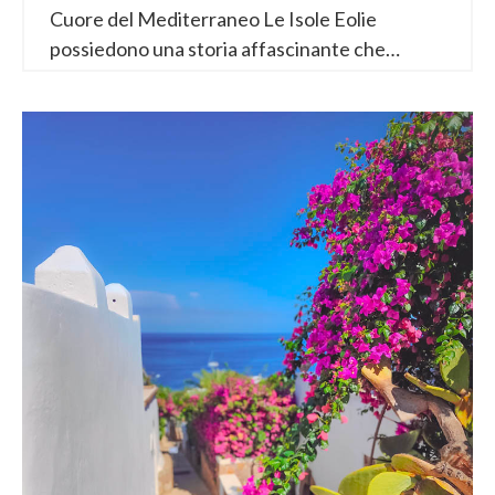
Cuore del Mediterraneo Le Isole Eolie
possiedono una storia affascinante che
affonda le radici nella preistoria. Gli attuali
14.000 abitanti, distribuiti su sette isole, sono
gli eredi di un mosaico di popoli antichi che
hanno plasmato la cultura, la lingua,
l’architettura e la cucina dell’arcipelago.
Cronologia Storica: Dai Vulcani alla Modernità
Preistoria: La Civiltà dell’Ossidiana
Neolitico (V millennio a.C.): Le prime tracce
umane si trovano a Castellaro Vecchio (Lipari)
e Capo Graziano (Filicudi). L’Oro Nero: Gli
abitanti erano agricoltori e ceramisti abili, ma
la vera ricchezza era l’ossidiana, una pietra
vulcanica...