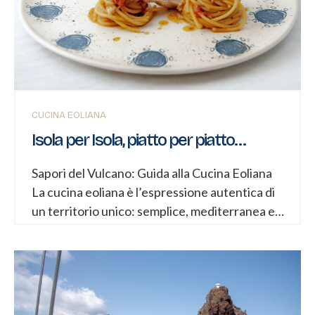
Neolitico (circa 4000 a.C.), quando piccoli
gruppi si stabilirono nelle isole, attratti dalla
presenza di ossidiana, una pietra vulcanica
vetrosa preziosa per la produzione di utensili.
Filicudi e Lipari furono i centri principali di
questa prima colonizzazione. L’ossidiana
CUCINA EOLIANA
delle...
Isola per Isola, piatto per piatto…
Sapori del Vulcano: Guida alla Cucina Eoliana
La cucina eoliana è l’espressione autentica di
un territorio unico: semplice, mediterranea e
ricca di contrasti. Nasce dall’incontro tra la
tradizione contadina (legumi ed erbe
spontanee) e la cultura marinara, con
influenze greche, arabe e spagnole. Il piatto
simbolo dell’arcipelago è la pasta con capperi,