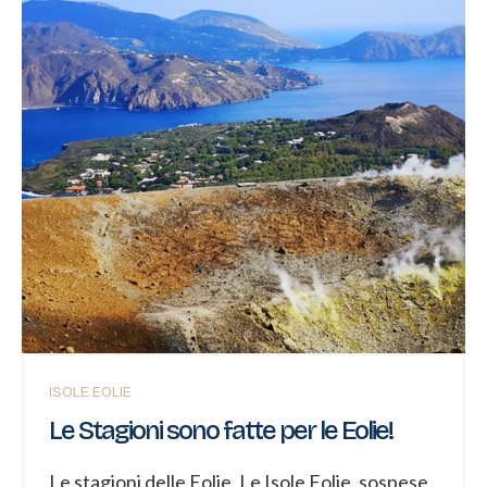
particolarmente vivido. Le temperature sono
miti e piacevoli. Di giorno si sta bene con abiti
leggeri, mentre la sera può servire una giacca.
Non c’è ancora il...
ISOLE EOLIE
Le Stagioni sono fatte per le Eolie!
Le stagioni delle Eolie. Le Isole Eolie, sospese