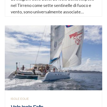
nel Tirreno come sette sentinelle di fuoco e
vento, sono universalmente associate
all’estate: barche che solcano il blu, terrazze
affollate al tramonto, il profilo fumante di
Stromboli che si staglia contro il cielo rosato.
Eppure è in inverno che l’arcipelago rivela il
suo volto più autentico, quello che i viaggiatori
frettolosi raramente conoscono. Quando i
traghetti trasportano più residenti che turisti
e il silenzio prende il posto della musica dei
locali, la vita alle Eolie assume un ritmo antico,
fatto di attese, di vento, di relazioni strette e
di un legame profondo con...
ISOLE EOLIE