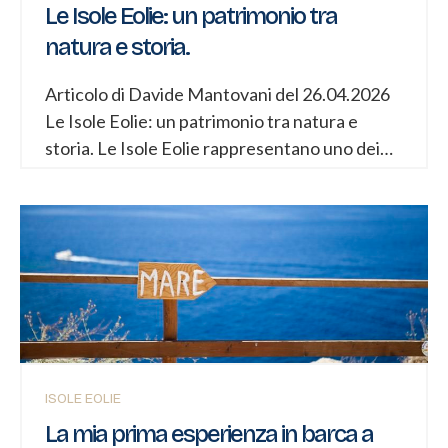
Le Isole Eolie: un patrimonio tra
natura e storia.
Articolo di Davide Mantovani del 26.04.2026
Le Isole Eolie: un patrimonio tra natura e
storia. Le Isole Eolie rappresentano uno dei
territori più affascinanti del Mediterraneo, un
luogo in cui la natura vulcanica, la storia
millenaria e i paesaggi selvaggi si intrecciano
dando vita a un patrimonio unico. Questo
arcipelago, situato nel Mar Tirreno a nord
della Sicilia, non è soltanto una meta turistica,
ma un vero e proprio laboratorio a cielo aperto
dove archeologia e trekking si incontrano. In
questo articolo approfondiremo i principali siti
ISOLE EOLIE
archeologici e i percorsi escursionistici delle
La mia prima esperienza in barca a
Eolie, offrendo una panoramica completa per