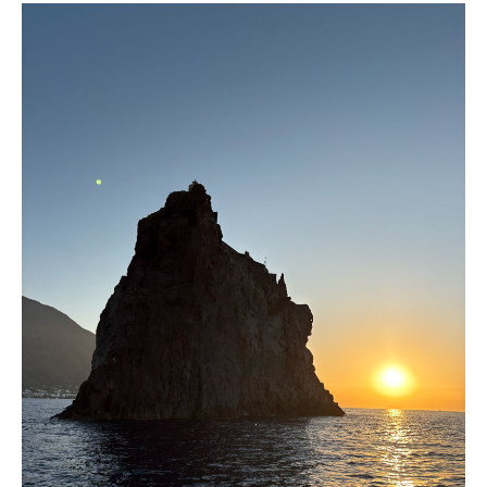
cucina eoliana è semplice ma ricchissima di
gusto, basata su ingredienti locali
d’eccellenza: pesce freschissimo, capperi di
Salina, pomodorini, olive e un uso generoso di
erbe aromatiche come origano e menta.
I
Piatti Simbolo Ecco cosa non puoi perderti per
assaporare la vera essenza dell’arcipelago. Dal
Mare
Spaghetti alla Eoliana: Pasta con
pomodorini freschi, capperi, olive nere, aglio e
origano. Semplice, ma piena di carattere.
Totani Ripieni: Farciti con pangrattato,...