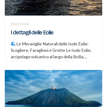
ISOLE EOLIE
I dettagli delle Eolie
Le Meraviglie Naturali delle Isole Eolie:
Scogliere, Faraglioni e Grotte Le Isole Eolie,
arcipelago vulcanico al largo della Sicilia,
offrono uno spettacolo naturale unico. Di
seguito, un viaggio attraverso le bellezze di
Panarea, Lipari e Vulcano. 1. Panarea: Il
Fascino degli Scogli Vulcanici Panarea, la più
piccola ma forse la più esclusiva delle Eolie, è
celebre non solo per la vita mondana ma per il
suo straordinario arcipelago di scogli e isolotti