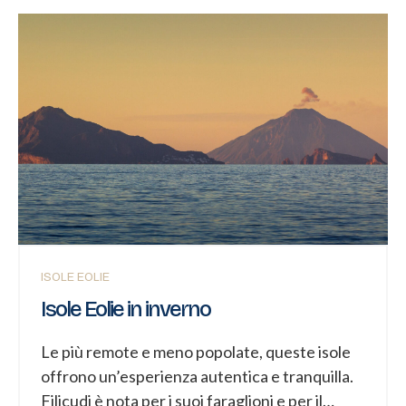
la loro bellezza c’è una leggenda affascinante
e tragica, ambientata a Palermo durante la
dominazione araba. Secondo la tradizione, nel
quartiere Kalsa di Palermo, una giovane e
bellissima ragazza siciliana curava con
passione le piante sul suo balcone. Un giorno,
un moro (un uomo arabo) si innamorò
perdutamente di lei. Lui le dichiarò il suo
amore, e la ragazza ricambiò. Presto, però,
scoprì che l’uomo aveva moglie e figli in
Oriente e...
ISOLE EOLIE
Isole Eolie in inverno
Le più remote e meno popolate, queste isole
offrono un’esperienza autentica e tranquilla.
Filicudi è nota per i suoi faraglioni e per il