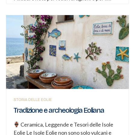
villaggio preistorico di Capo Graziano, mentre
Alicudi, priva di strade asfaltate, è un paradiso
per gli amanti della natura e del trekking.
Panarea La più piccola e mondana delle Eolie,
Panarea è famosa per le sue acque cristalline,
le spiagge incantevoli e la vivace vita notturna.
I suoi fondali sono ricchi di reperti
archeologici, tra cui i resti di una villa romana
sommersa. Patrimonio Storico e Culturale Le
Eolie vantano una storia millenaria, con
insediamenti umani risalenti al...
STORIA DELLE EOLIE
Tradizione e archeologia Eoliana
Ceramica, Leggende e Tesori delle Isole
Eolie Le Isole Eolie non sono solo vulcani e