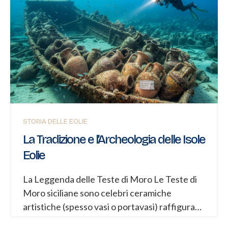
faraglioni: Basiluzzo, Dattilo, Lisca Bianca,
Lisca Nera e Bottaro.
Lo Scoglio della
Nave: Un Relitto Affiorante Perché si chiama
Scoglio della Nave? Il nome deriva dalla sua
forma, che ricorda vagamente una nave
affiorante dal mare. Visto da alcune
angolazioni, soprattutto dal mare, sembra una
carena rovesciata o un relitto. Caratteristiche
È uno scoglio scuro...
STORIA DELLE EOLIE
La Tradizione e l’Archeologia delle Isole
Eolie
La Leggenda delle Teste di Moro Le Teste di
Moro siciliane sono celebri ceramiche
artistiche (spesso vasi o portavasi) raffiguranti
un uomo moro e una donna siciliana. Ma dietro