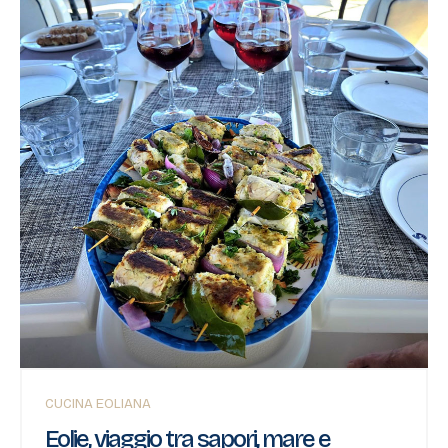
tartaruga marina. Tra tutte le isole
dell’arcipelago, Filicudi rappresenta un
esempio virtuoso di come la collaborazione tra
associazioni ambientaliste, pescatori, cittadini
e istituzioni possa contribuire concretamente
alla protezione di questi animali straordinari.
Le tartarughe marine sono...
CUCINA EOLIANA
Eolie, viaggio tra sapori, mare e