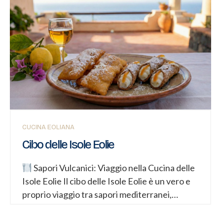
motivi principali per cui l’arcipelago è così
amato: offre lunghe stagioni di bel tempo e
una temperatura del mare ideale per fare il
bagno da maggio a ottobre.
Le Quattro
Stagioni dell’Arcipelago
Primavera (Marzo
– Maggio) Temperature: 16°C – 24°C. Clima:
Fresco e asciutto, con giornate sempre più
lunghe e luminose. Ideale per: Escursioni,
trekking sui vulcani (Crater di Vulcano o
Stromboli),...
CUCINA EOLIANA
Cibo delle Isole Eolie
Sapori Vulcanici: Viaggio nella Cucina delle
Isole Eolie Il cibo delle Isole Eolie è un vero e
proprio viaggio tra sapori mediterranei,
tradizioni contadine e influenze marinare. La