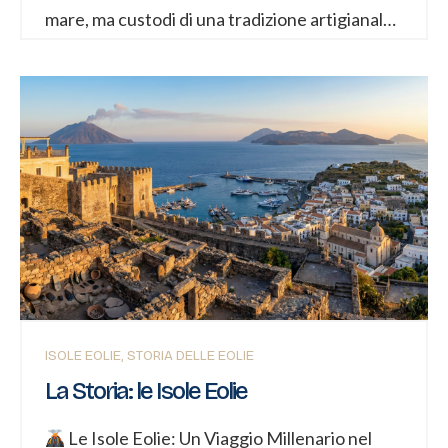
mare, ma custodi di una tradizione artigianale
millenaria e di storie che intrecciano amore,
vendetta e commerci antichi. Dalle
leggendarie Teste di Moro siciliane alle
ceramiche spontanee di Rinella, fino ai tesori
sommersi nei fondali, ogni oggetto racconta
un pezzo di storia del Mediterraneo.
La
Leggenda delle Teste di Moro Le celebri
ceramiche siciliane raffiguranti un uomo moro
e una donna nascono da una storia tragica
ambientata a Palermo durante la dominazione
araba. La Storia: Nel quartiere Kalsa, una
giovane siciliana e un moro...
ISOLE EOLIE
STORIA DELLE EOLIE
La Storia: le Isole Eolie
Le Isole Eolie: Un Viaggio Millenario nel