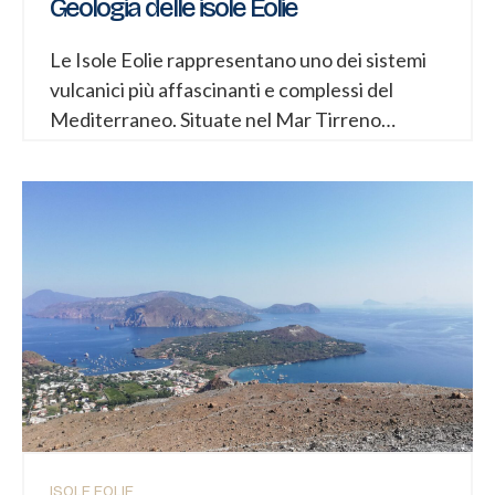
Geologia delle isole Eolie
Le Isole Eolie rappresentano uno dei sistemi
vulcanici più affascinanti e complessi del
Mediterraneo. Situate nel Mar Tirreno
meridionale, a nord della Sicilia, costituiscono
un arcipelago di sette isole principali – Lipari,
Vulcano, Salina, Stromboli, Filicudi, Alicudi e
Panarea – oltre a numerosi isolotti e scogli
minori. Dal 2000 sono riconosciute patrimonio
dell’umanità dall’UNESCO proprio per il loro
straordinario valore geologico e
vulcanologico. La loro conformazione è il
risultato di centinaia di migliaia di anni di
attività vulcanica legata alla dinamica
profonda della crosta terrestre nell’area di
convergenza tra la placca africana e quella
ISOLE EOLIE