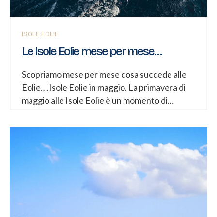
ISOLE EOLIE
Le Isole Eolie mese per mese…
Scopriamo mese per mese cosa succede alle
Eolie….Isole Eolie in maggio. La primavera di
maggio alle Isole Eolie è un momento di
equilibrio perfetto tra natura, luce e silenzio.
Le isole, dopo l’inverno, si risvegliano
lentamente. La macchia mediterranea è nel
suo massimo splendore: ginestre, fichi d’India,
capperi e bouganville iniziano a colorare i
paesaggi vulcanici. Il contrasto tra il nero della
roccia lavica, il verde intenso della
vegetazione e l’azzurro del mare diventa