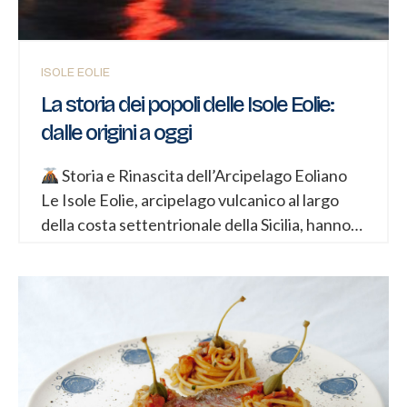
Nota bene: Accessibile solo con guida
autorizzata oltre i 400 metri. 2. Vulcano – Il
Gran...
ISOLE EOLIE
La storia dei popoli delle Isole Eolie:
dalle origini a oggi
Storia e Rinascita dell’Arcipelago Eoliano
Le Isole Eolie, arcipelago vulcanico al largo
della costa settentrionale della Sicilia, hanno
una storia millenaria, ricca di civiltà, commerci,
dominazioni e trasformazioni. Abitate fin dalla
preistoria, queste isole sono state un crocevia
strategico del Mediterraneo, teatro di
passaggi, conquiste e incontri culturali.
Epoca preistorica e protostorica Le prime
tracce di insediamento umano risalgono al