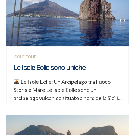
pomodorini e alici, una sintesi perfetta di
sapidità, dolcezza e intensità.
Specialità
Isola per Isola Lipari: Tra Tenerumi e Mare
L’isola maggiore offre piatti che uniscono
l’orto al pescato. Piatto Tipico: Pasta con
tenerumi (foglie tenere della zucchina lunga) e
alici. Da non perdere: * Insalata eoliana:
ISOLE EOLIE
Patate,...
Le Isole Eolie sono uniche
Le Isole Eolie: Un Arcipelago tra Fuoco,
Storia e Mare Le Isole Eolie sono un
arcipelago vulcanico situato a nord della Sicilia,
nel Mar Tirreno, in provincia di Messina.
Composte da sette isole principali,
rappresentano un patrimonio naturale,
culturale e geologico di eccezionale valore.