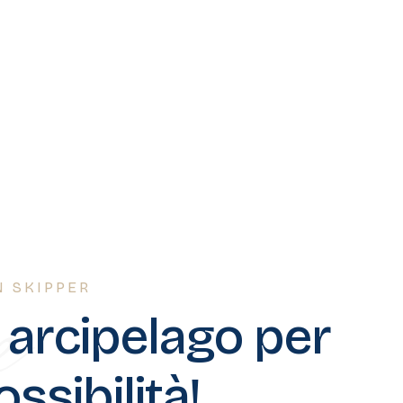
e
N SKIPPER
 arcipelago per
ossibilità!