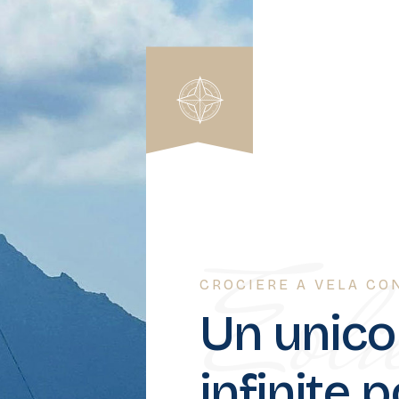
Eoli
CROCIERE A VELA CO
Un unico
infinite p