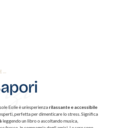
izi
HE…
Sapori
sole Eolie è un’esperienza
rilassante e accessibile
 esperti, perfetta per dimenticare lo stress. Significa
à
leggendo un libro o ascoltando musica,
sce fresco, in compagnia degli amici. Le sere sono