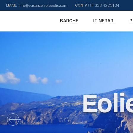
to
EMAIL:
info@vacanzeisoleeolie.com
CONTATTI:
338 4221134
content
BARCHE
ITINERARI
P
Eoli
Eoli
Eoli
Eoli