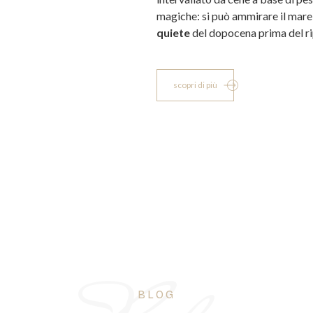
magiche: si può ammirare il mare 
quiete
del dopocena prima del ri
scopri di più
BLOG