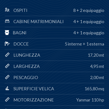
OSPITI
8 + 2 equipaggio
CABINE MATRIMONIALI
4 + 1 equipaggio
BAGNI
4 + 1 equipaggio
DOCCE
5 interne + 1 esterna
LUNGHEZZA
17,20 mt
LARGHEZZA
4,95 mt
PESCAGGIO
2,00 mt
SUPERFICIE VELICA
165,80 mq
MOTORIZZAZIONE
Yanmar 110 hp