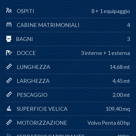
OSPITI
8 + 1 equipaggio
CABINE MATRIMONIALI
4
BAGNI
3
DOCCE
3 interne + 1 esterna
LUNGHEZZA
14,68 mt
LARGHEZZA
4,45 mt
PESCAGGIO
2,00 mt
SUPERFICIE VELICA
109,40 mq
MOTORIZZAZIONE
Volvo Penta 60 hp