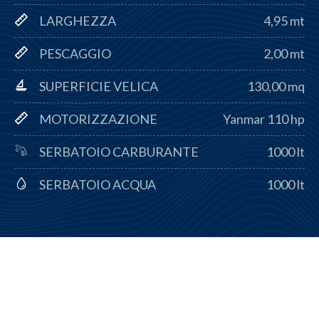
LARGHEZZA
4,95 mt
PESCAGGIO
2,00 mt
SUPERFICIE VELICA
130,00 mq
MOTORIZZAZIONE
Yanmar 110 hp
SERBATOIO CARBURANTE
1000 lt
SERBATOIO ACQUA
1000 lt