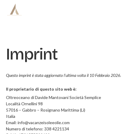
Skip
to
content
Imprint
BARCHE
ITINERARI
Questo imprint è stata aggiornato l’ultima volta il 10 Febbraio 2026.
PREZZI
Il proprietario di questo sito web è:
CREW
Oltreoceano di Davide Mantovani Società Semplice
Località Ornellini 98
57016 – Gabbro – Rosignano Marittima (Li)
VITA DI BORDO
Italia
Email:
info@
vacanzeisoleeolie.com
BLOG
Numero di telefono: 338 4221134