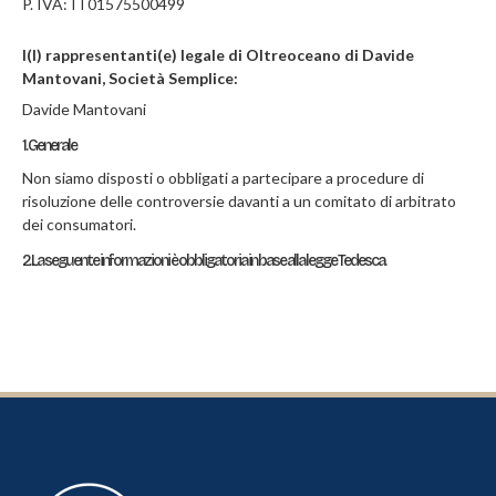
P. IVA: IT01575500499
F.A.Q
I(l) rappresentanti(e) legale di Oltreoceano di Davide
Mantovani, Società Semplice:
CONTATTI
Davide Mantovani
1. Generale
Non siamo disposti o obbligati a partecipare a procedure di
risoluzione delle controversie davanti a un comitato di arbitrato
dei consumatori.
2. La seguente informazioni è obbligatoria in base alla legge Tedesca.