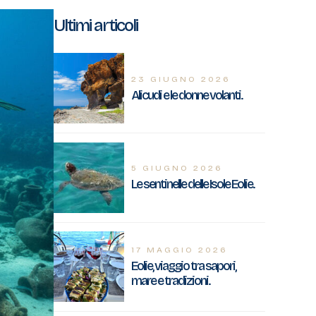
Ultimi articoli
23 GIUGNO 2026
Alicudi e le donne volanti.
5 GIUGNO 2026
Le sentinelle delle Isole Eolie.
17 MAGGIO 2026
Eolie, viaggio tra sapori,
mare e tradizioni.