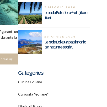
5 MAGGIO 2026
Le Isole Eolie i loro frutti, i loro
fiori.
figuranti un
 durante la
26 APRILE 2026
Le Isole Eolie: un patrimonio
tra natura e storia.
e reading
Categories
Cucina Eoliana
Curiosità "eoliane"
Diario di Bordo