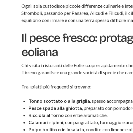
Ogni isola custodisce piccole differenze culinarie e inter
Stromboli, passando per Panarea, Alicudi e Filicudi, il 
equilibrio con il mare e con una terra spesso difficile m
Il pesce fresco: prota
eoliana
Chi visita i ristoranti delle Eolie scopre rapidamente che
Tirreno garantisce una grande varietà di specie che ca
Tra i piatti più frequenti si trovano:
Tonno scottato o alla griglia
, spesso accompagnat
Pesce spada alla ghiotta
, preparato con pomodoro,
Ricciola al forno
con erbe aromatiche.
Calamari ripieni
, con pangrattato, formaggio e aro
Polpo bollito o in insalata
, condito con limone e ol