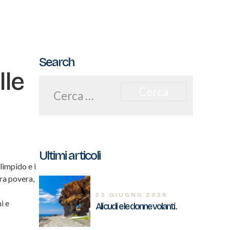
Search
lle
Ricerca
per:
Ultimi articoli
limpido e i
ura povera,
23 GIUGNO 2026
i e
Alicudi e le donne volanti.