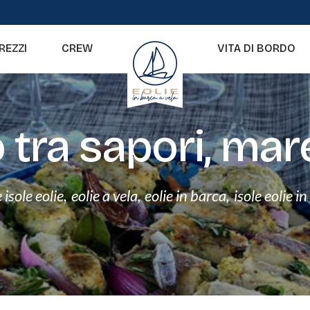
REZZI
CREW
VITA DI BORDO
o tra sapori, mare
 isole eolie
,
eolie a vela
,
eolie in barca
,
isole eolie i