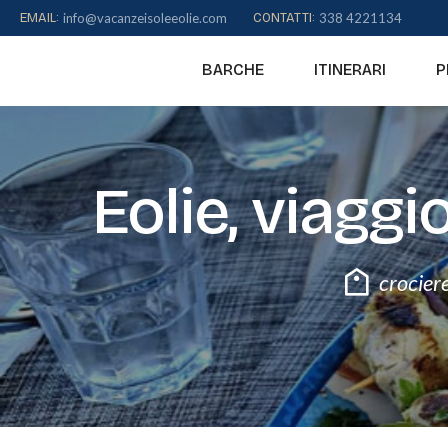
to
EMAIL:
info@vacanzeisoleeolie.com
CONTATTI:
338 4221134
content
BARCHE
ITINERARI
P
Eolie, viaggi
crociere