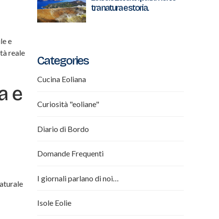
tra natura e storia.
le e
tà reale
Categories
Cucina Eoliana
a e
Curiosità "eoliane"
Diario di Bordo
Domande Frequenti
I giornali parlano di noi…
naturale
Isole Eolie