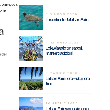
da Vulcano a
o in
5 GIUGNO 2026
Le sentinelle delle Isole Eolie.
a
17 MAGGIO 2026
Eolie, viaggio tra sapori,
mare e tradizioni.
i del
5 MAGGIO 2026
Le Isole Eolie i loro frutti, i loro
fiori.
26 APRILE 2026
Le Isole Eolie: un patrimonio