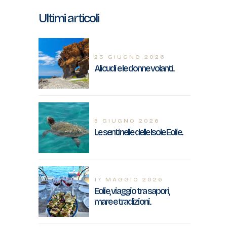
Ultimi articoli
23 GIUGNO 2026
Alicudi e le donne volanti.
5 GIUGNO 2026
Le sentinelle delle Isole Eolie.
17 MAGGIO 2026
Eolie, viaggio tra sapori,
mare e tradizioni.