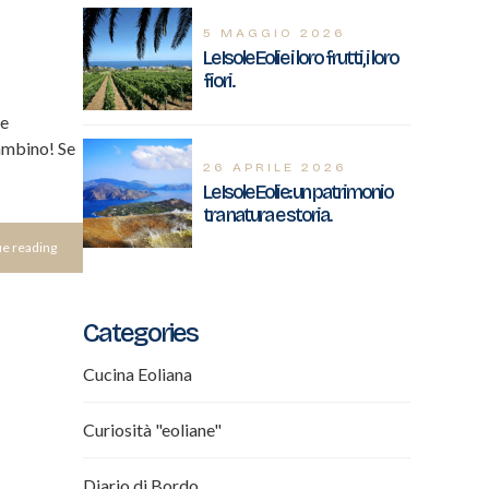
5 MAGGIO 2026
Le Isole Eolie i loro frutti, i loro
fiori.
me
bambino! Se
26 APRILE 2026
Le Isole Eolie: un patrimonio
tra natura e storia.
e reading
Categories
Cucina Eoliana
Curiosità "eoliane"
Diario di Bordo