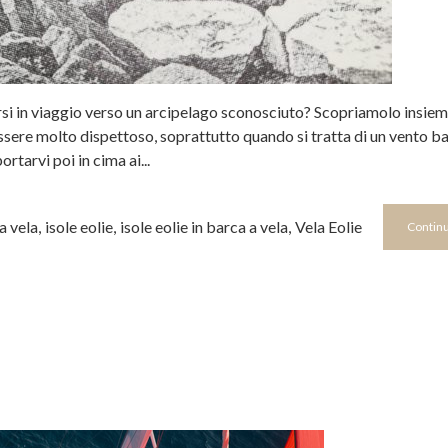
si in viaggio verso un arcipelago sconosciuto? Scopriamolo insie
a essere molto dispettoso, soprattutto quando si tratta di un vento 
rtarvi poi in cima ai...
a vela
,
isole eolie
,
isole eolie in barca a vela
,
Vela Eolie
Continu