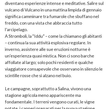
diventano esperienze intense e meditative. Salire sul
vulcano di Vulcano in una mattina limpida di gennaio
significa camminare tra fumarole che sbuffano nel
freddo, con una vista che abbraccia tutto
l’arcipelago.
A Stromboli, la “Iddu” – come la chiamano gli abitanti
– continua la sua attività esplosiva regolare. In
inverno, assistere alle sue eruzioni notturne è
un’esperienza quasi mistica. Non ci sono barche
affollate al largo; solo pochi residenti e qualche
viaggiatore consapevole che osservano in silenzio le
scintille rosse che si alzano nel buio.
Le campagne, soprattutto a Salina, vivono una
stagione agricola meno appariscente ma
fondamentale. I terreni vengono curati, le vigne
potate, i capperi preparati per la nuova stagione.