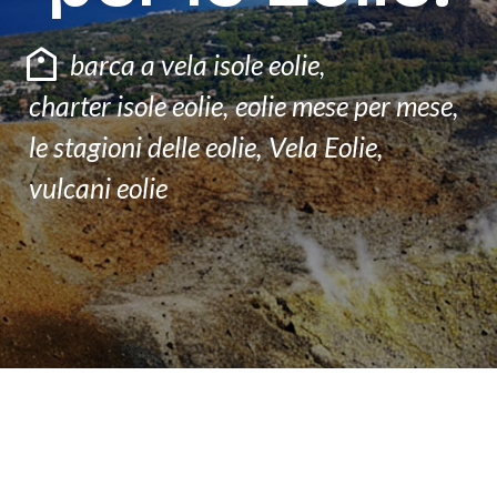
F.A.Q
barca a vela isole eolie
,
CONTATTI
charter isole eolie
,
eolie mese per mese
,
le stagioni delle eolie
,
Vela Eolie
,
vulcani eolie