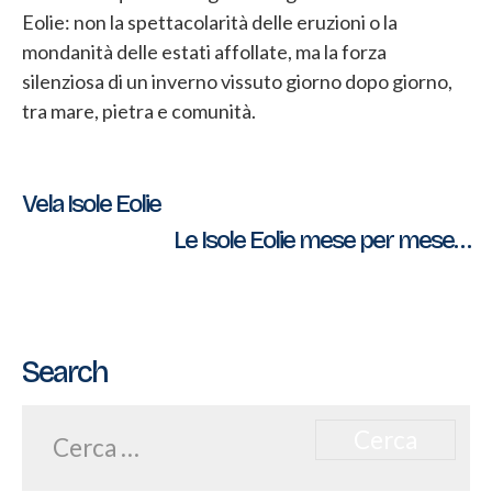
Eolie: non la spettacolarità delle eruzioni o la
mondanità delle estati affollate, ma la forza
silenziosa di un inverno vissuto giorno dopo giorno,
tra mare, pietra e comunità.
Navigazione
Vela Isole Eolie
Le Isole Eolie mese per mese…
articoli
Search
Ricerca
per: