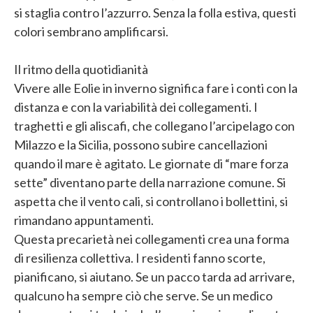
si staglia contro l’azzurro. Senza la folla estiva, questi
colori sembrano amplificarsi.
Il ritmo della quotidianità
Vivere alle Eolie in inverno significa fare i conti con la
distanza e con la variabilità dei collegamenti. I
traghetti e gli aliscafi, che collegano l’arcipelago con
Milazzo e la Sicilia, possono subire cancellazioni
quando il mare è agitato. Le giornate di “mare forza
sette” diventano parte della narrazione comune. Si
aspetta che il vento cali, si controllano i bollettini, si
rimandano appuntamenti.
Questa precarietà nei collegamenti crea una forma
di resilienza collettiva. I residenti fanno scorte,
pianificano, si aiutano. Se un pacco tarda ad arrivare,
qualcuno ha sempre ciò che serve. Se un medico