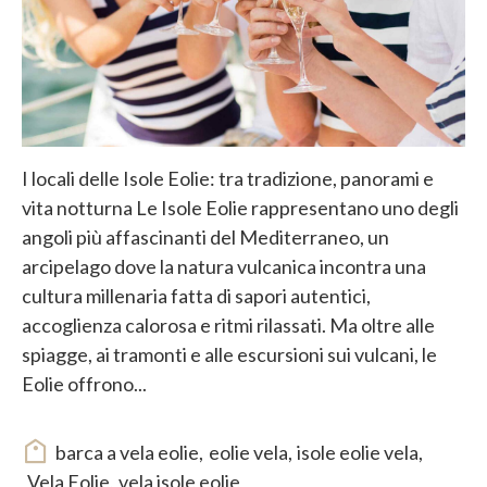
I locali delle Isole Eolie: tra tradizione, panorami e
vita notturna Le Isole Eolie rappresentano uno degli
angoli più affascinanti del Mediterraneo, un
arcipelago dove la natura vulcanica incontra una
cultura millenaria fatta di sapori autentici,
accoglienza calorosa e ritmi rilassati. Ma oltre alle
spiagge, ai tramonti e alle escursioni sui vulcani, le
Eolie offrono...
barca a vela eolie
,
eolie vela
,
isole eolie vela
,
Vela Eolie
,
vela isole eolie