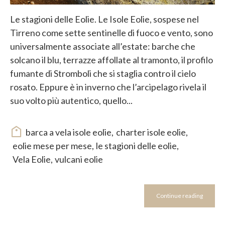
Le stagioni delle Eolie. Le Isole Eolie, sospese nel
Tirreno come sette sentinelle di fuoco e vento, sono
universalmente associate all’estate: barche che
solcano il blu, terrazze affollate al tramonto, il profilo
fumante di Stromboli che si staglia contro il cielo
rosato. Eppure è in inverno che l’arcipelago rivela il
suo volto più autentico, quello...
barca a vela isole eolie
,
charter isole eolie
,
eolie mese per mese
,
le stagioni delle eolie
,
Vela Eolie
,
vulcani eolie
Continue reading