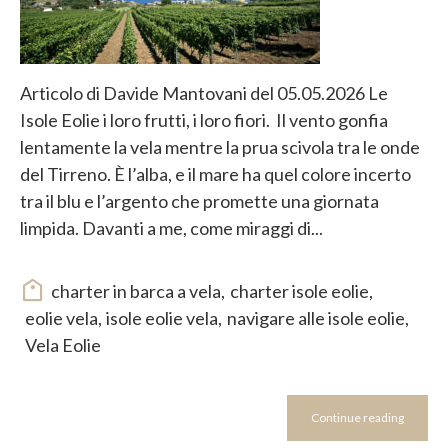
Articolo di Davide Mantovani del 05.05.2026 Le
Isole Eolie i loro frutti, i loro fiori. Il vento gonfia
lentamente la vela mentre la prua scivola tra le onde
del Tirreno. È l’alba, e il mare ha quel colore incerto
tra il blu e l’argento che promette una giornata
limpida. Davanti a me, come miraggi di...
charter in barca a vela
,
charter isole eolie
,
eolie vela
,
isole eolie vela
,
navigare alle isole eolie
,
Vela Eolie
Continue reading