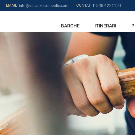
Skip
EMAIL:
info@vacanzeisoleeolie.com
CONTATTI:
338 4221134
to
content
BARCHE
ITINERARI
P