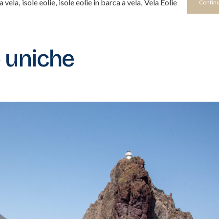
a vela
,
isole eolie
,
isole eolie in barca a vela
,
Vela Eolie
Continu
o uniche