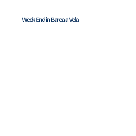
Navigazione
Week End in Barca a Vela
articoli