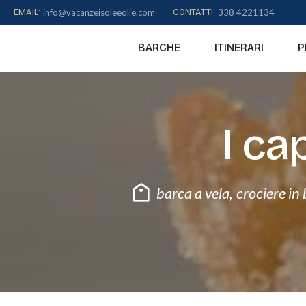
to
EMAIL:
info@vacanzeisoleeolie.com
CONTATTI:
338 4221134
content
BARCHE
ITINERARI
P
I ca
barca a vela
,
crociere in