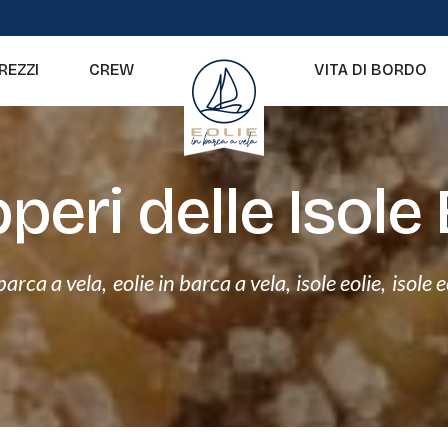
REZZI
CREW
VITA DI BORDO
pperi delle Isole 
 barca a vela
,
eolie in barca a vela
,
isole eolie
,
isole 