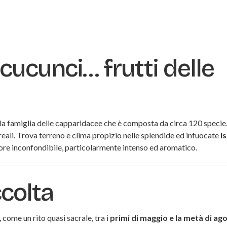
 cucunci… frutti delle
lla famiglia delle capparidacee che è composta da circa 120 specie
reali. Trova terreno e clima propizio nelle splendide ed infuocate
I
pore inconfondibile, particolarmente intenso ed aromatico.
ccolta
come un rito quasi sacrale, tra i
primi di maggio e la metà di ag