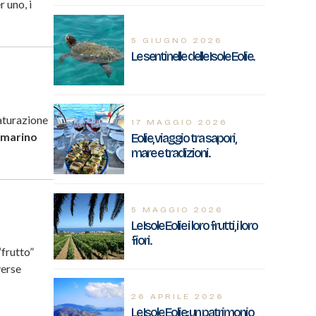
 uno, i
5 GIUGNO 2026
Le sentinelle delle Isole Eolie.
aturazione
17 MAGGIO 2026
 marino
Eolie, viaggio tra sapori,
mare e tradizioni.
5 MAGGIO 2026
Le Isole Eolie i loro frutti, i loro
fiori.
“frutto”
verse
26 APRILE 2026
Le Isole Eolie: un patrimonio