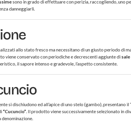
ssime
sono in grado di effettuare con perizia, raccogliendo, uno per
senza danneggiarli.
ione
lizzati allo stato fresco ma necessitano di un giusto periodo di m
otto viene conservato con periodiche e decrescenti aggiunte di
sale
eristico, il sapore intenso e gradevole, l’aspetto consistente.
cuncio
e si dischiudono ed all’apice di uno stelo (gambo), presentano il 
li
“Cucuncio”
. Il prodotto viene successivamente selezionato in di
va denominazione.