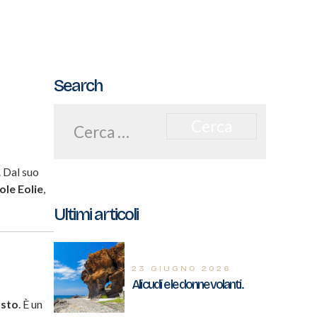
Search
Ricerca
per:
. Dal suo
sole Eolie
,
Ultimi articoli
23 GIUGNO 2026
Alicudi e le donne volanti.
osto
. È un