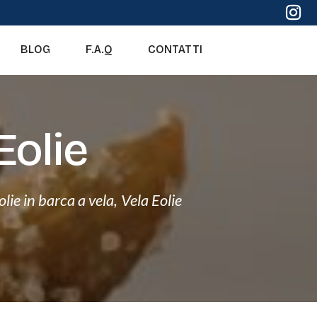
BLOG
F.A.Q
CONTATTI
Eolie
eolie in barca a vela
,
Vela Eolie