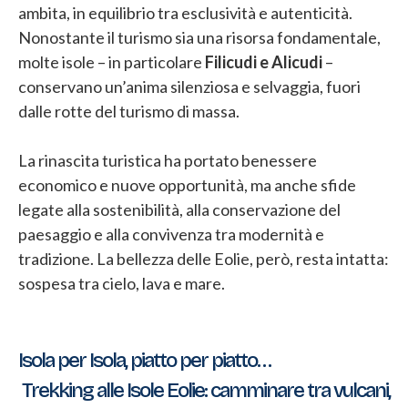
ambita, in equilibrio tra esclusività e autenticità.
Nonostante il turismo sia una risorsa fondamentale,
molte isole – in particolare
Filicudi e Alicudi
–
conservano un’anima silenziosa e selvaggia, fuori
dalle rotte del turismo di massa.
La rinascita turistica ha portato benessere
economico e nuove opportunità, ma anche sfide
legate alla sostenibilità, alla conservazione del
paesaggio e alla convivenza tra modernità e
tradizione. La bellezza delle Eolie, però, resta intatta:
sospesa tra cielo, lava e mare.
Navigazione
Isola per Isola, piatto per piatto…
Trekking alle Isole Eolie: camminare tra vulcani,