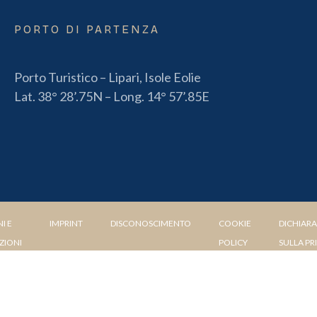
PORTO DI PARTENZA
Porto Turistico – Lipari, Isole Eolie
Lat. 38° 28’.75N – Long. 14° 57’.85E
I E
IMPRINT
DISCONOSCIMENTO
COOKIE
DICHIAR
ZIONI
POLICY
SULLA PR