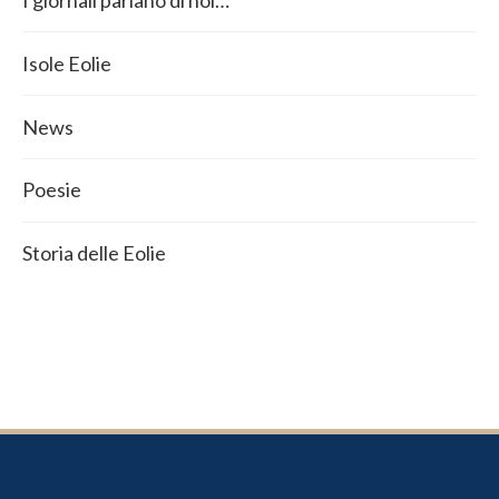
I giornali parlano di noi…
Isole Eolie
News
Poesie
Storia delle Eolie