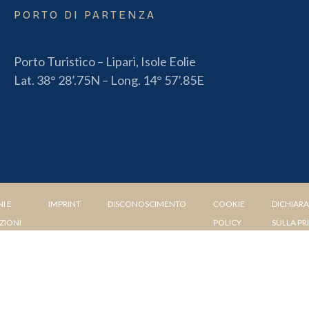
PORTO DI PARTENZA
Porto Turistico – Lipari, Isole Eolie
Lat. 38° 28’.75N – Long. 14° 57’.85E
I E
IMPRINT
DISCONOSCIMENTO
COOKIE
DICHIAR
ZIONI
POLICY
SULLA PR