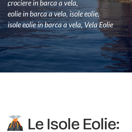
crociere in barca a vela
,
F.A.Q
eolie in barca a vela
,
isole eolie
,
CONTATTI
isole eolie in barca a vela
,
Vela Eolie
Le Isole Eolie: