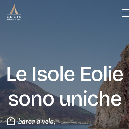
Skip
to
content
BARCHE
ITINERARI
Le Isole Eolie
PREZZI
sono uniche
CREW
VITA DI BORDO
barca a vela
,
BLOG