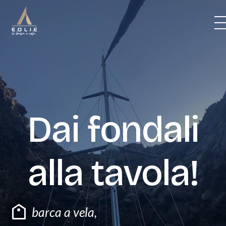
Skip
to
content
BARCHE
ITINERARI
Dai fondali
PREZZI
alla tavola!
CREW
VITA DI BORDO
barca a vela
,
BLOG