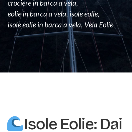
crociere in barca a vela
,
F.A.Q
eolie in barca a vela
,
isole eolie
,
CONTATTI
isole eolie in barca a vela
,
Vela Eolie
Isole Eolie: Dai