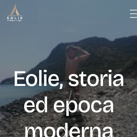
Skip
to
content
BARCHE
ITINERARI
Eolie, storia
PREZZI
ed epoca
CREW
VITA DI BORDO
moderna
BLOG