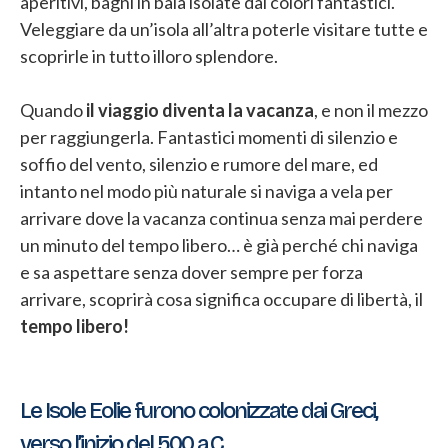
aperitivi, bagni in baia isolate dai colori fantastici.
Veleggiare da un’isola all’altra poterle visitare tutte e
scoprirle in tutto illoro splendore.
Quando
il viaggio diventa la vacanza
, e non il mezzo
per raggiungerla. Fantastici momenti di silenzio e
soffio del vento, silenzio e rumore del mare, ed
intanto nel modo più naturale si naviga a vela per
arrivare dove la vacanza continua senza mai perdere
un minuto del tempo libero… è già perché chi naviga
e sa aspettare senza dover sempre per forza
arrivare, scoprirà cosa significa occupare di libertà, il
tempo libero!
Navigazione
Le Isole Eolie furono colonizzate dai Greci,
verso l’inizio del 500 a.C.