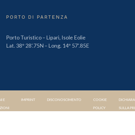
PORTO DI PARTENZA
Porto Turistico – Lipari, Isole Eolie
Lat. 38° 28’.75N – Long. 14° 57’.85E
I E
IMPRINT
DISCONOSCIMENTO
COOKIE
DICHIAR
ZIONI
POLICY
SULLA PR