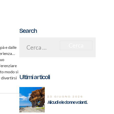
Search
Ricerca
per:
pà e dalle
perienza…
suo
ferenziare
sto modo si
Ultimi articoli
divertirsi
23 GIUGNO 2026
Alicudi e le donne volanti.