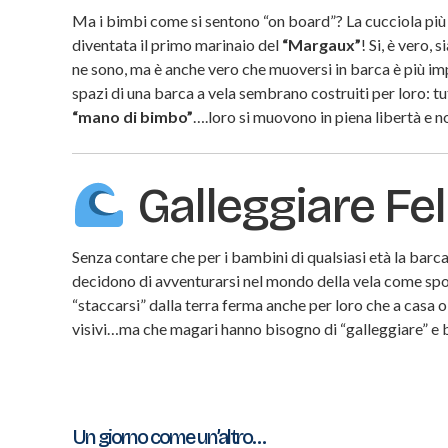
Ma i bimbi come si sentono “on board”? La cucciola più 
diventata il primo marinaio del
“Margaux”
! Si, è vero,
ne sono, ma è anche vero che muoversi in barca è più i
spazi di una barca a vela sembrano costruiti per loro: tu
“mano di bimbo”
….loro si muovono in piena libertà e n
Galleggiare Fel
Senza contare che per i bambini di qualsiasi età la barca 
decidono di avventurarsi nel mondo della vela come spo
“staccarsi” dalla terra ferma anche per loro che a casa o
visivi…ma che magari hanno bisogno di “galleggiare” e b
Navigazione
Un giorno come un’altro…