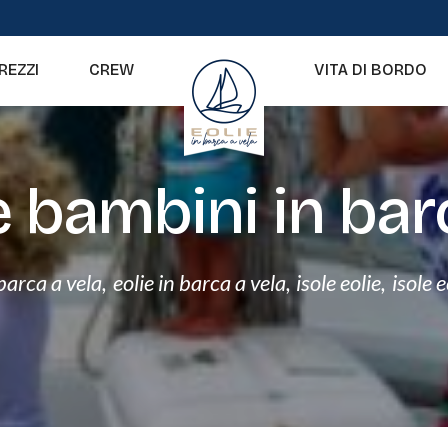
REZZI
CREW
VITA DI BORDO
e bambini in bar
 barca a vela
,
eolie in barca a vela
,
isole eolie
,
isole 