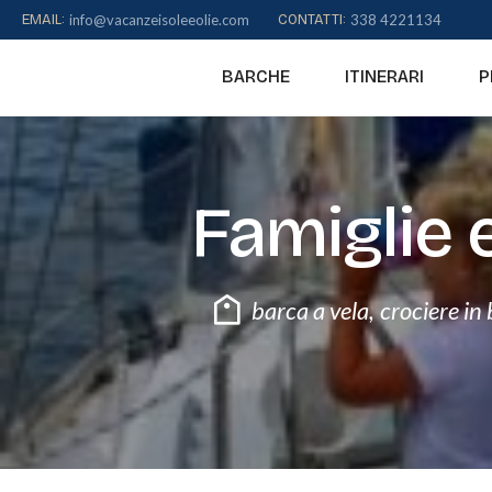
to
EMAIL:
info@vacanzeisoleeolie.com
CONTATTI:
338 4221134
content
BARCHE
ITINERARI
P
Famiglie 
barca a vela
,
crociere in