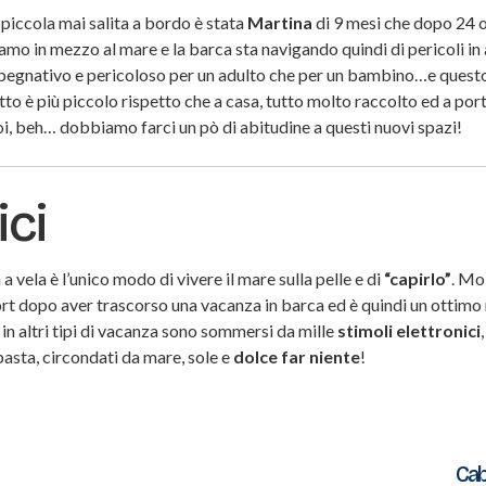
piccola mai salita a bordo è stata
Martina
di 9 mesi che dopo 24 o
 siamo in mezzo al mare e la barca sta navigando quindi di pericoli i
mpegnativo e pericoloso per un adulto che per un bambino…e questo
tto è più piccolo rispetto che a casa, tutto molto raccolto ed a port
oi, beh… dobbiamo farci un pò di abitudine a questi nuovi spazi!
ici
a vela è l’unico modo di vivere il mare sulla pelle e di
“capirlo”
. Mo
rt dopo aver trascorso una vacanza in barca ed è quindi un ottimo
 in altri tipi di vacanza sono sommersi da mille
stimoli elettronici
asta, circondati da mare, sole e
dolce far niente
!
Cab