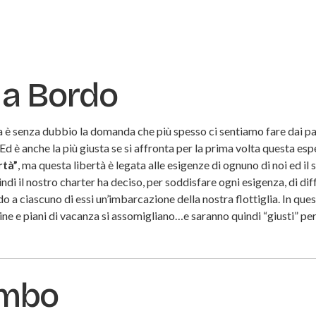
 a Bordo
a è senza dubbio la domanda che più spesso ci sentiamo fare dai pa
 è anche la più giusta se si affronta per la prima volta questa es
rtà”
, ma questa libertà è legata alle esigenze di ognuno di noi ed il 
i il nostro charter ha deciso, per soddisfare ogni esigenza, di dif
o a ciascuno di essi un’imbarcazione della nostra flottiglia. In que
e e piani di vacanza si assomigliano…e saranno quindi “giusti” per 
imbo