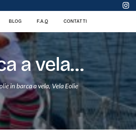
BLOG
F.A.Q
CONTATTI
ca a vela…
eolie in barca a vela
,
Vela Eolie