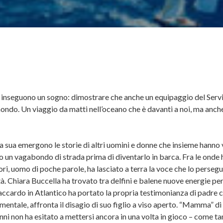
ne inseguono un sogno: dimostrare che anche un equipaggio del Servi
 mondo. Un viaggio da matti nell’oceano che è davanti a noi, ma anch
lla sua emergono le storie di altri uomini e donne che insieme hanno 
to un vagabondo di strada prima di diventarlo in barca. Fra le onde 
tori, uomo di poche parole, ha lasciato a terra la voce che lo perseg
 Chiara Buccella ha trovato tra delfini e balene nuove energie per 
ccardo in Atlantico ha portato la propria testimonianza di padre 
entale, affronta il disagio di suo figlio a viso aperto. “Mamma” di 
anni non ha esitato a mettersi ancora in una volta in gioco – come ta