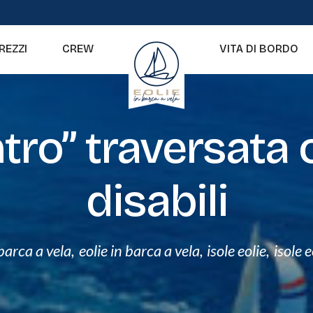
REZZI
CREW
VITA DI BORDO
tro” traversata 
disabili
 barca a vela
,
eolie in barca a vela
,
isole eolie
,
isole 