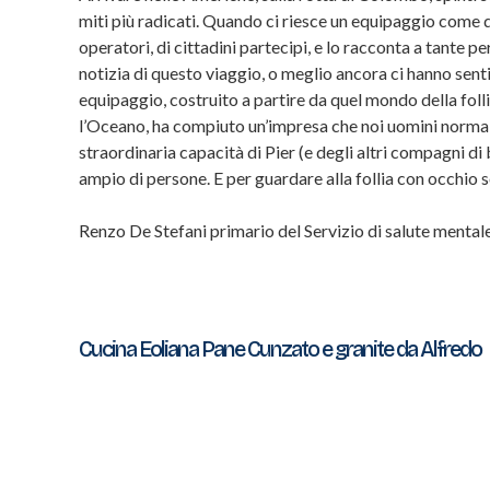
miti più radicati. Quando ci riesce un equipaggio come q
operatori, di cittadini partecipi, e lo racconta a tante pe
notizia di questo viaggio, o meglio ancora ci hanno sen
equipaggio, costruito a partire da quel mondo della foll
l’Oceano, ha compiuto un’impresa che noi uomini normali
straordinaria capacità di Pier (e degli altri compagni d
ampio di persone. E per guardare alla follia con occhio s
Renzo De Stefani primario del Servizio di salute mentale
Navigazione
Cucina Eoliana Pane Cunzato e granite da Alfredo
articoli