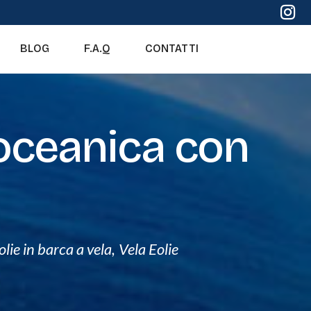
BLOG
F.A.Q
CONTATTI
oceanica con
eolie in barca a vela
,
Vela Eolie