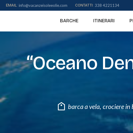
to
EMAIL:
info@vacanzeisoleeolie.com
CONTATTI:
338 4221134
content
BARCHE
ITINERARI
P
“Oceano Den
barca a vela
,
crociere in