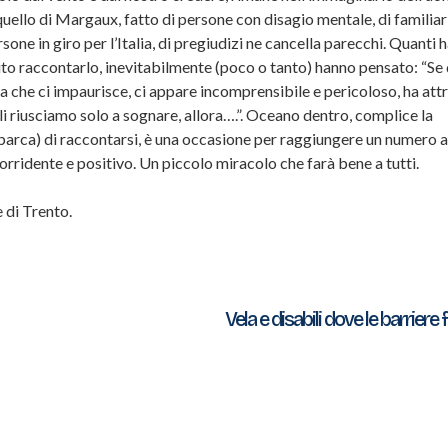
uello di Margaux, fatto di persone con disagio mentale, di familiari
rsone in giro per l’Italia, di pregiudizi ne cancella parecchi. Quanti
tito raccontarlo, inevitabilmente (poco o tanto) hanno pensato: “Se
ia che ci impaurisce, ci appare incomprensibile e pericoloso, ha at
 riusciamo solo a sognare, allora….”. Oceano dentro, complice la
i barca) di raccontarsi, è una occasione per raggiungere un numero 
orridente e positivo. Un piccolo miracolo che farà bene a tutti.
 di Trento.
Vela e disabili dove le barriere