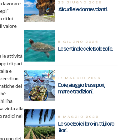
23 GIUGNO 2026
 a lavorare
Alicudi e le donne volanti.
epi”
di lui.
l valore
5 GIUGNO 2026
Le sentinelle delle Isole Eolie.
 le attività
uppi di pari
alia e
aree di un
17 MAGGIO 2026
Eolie, viaggio tra sapori,
ratiche del
mare e tradizioni.
ché
hi l’ha
a vinta alla
 radici nei
5 MAGGIO 2026
Le Isole Eolie i loro frutti, i loro
fiori.
omo uno dei