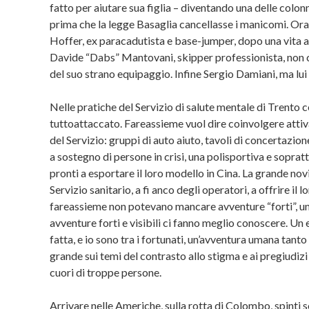
fatto per aiutare sua figlia – diventando una delle colon
prima che la legge Basaglia cancellasse i manicomi. Ora
Hoffer, ex paracadutista e base-jumper, dopo una vita al 
Davide “Dabs” Mantovani, skipper professionista, non c
del suo strano equipaggio. Infine Sergio Damiani, ma lui
Nelle pratiche del Servizio di salute mentale di Trento c
tuttoattaccato. Fareassieme vuol dire coinvolgere attivame
del Servizio: gruppi di auto aiuto, tavoli di concertazion
a sostegno di persone in crisi, una polisportiva e sopratt
pronti a esportare il loro modello in Cina. La grande novit
Servizio sanitario, a fi anco degli operatori, a offrire i
fareassieme non potevano mancare avventure “forti”, un p
avventure forti e visibili ci fanno meglio conoscere. Un e
fatta, e io sono tra i fortunati, un’avventura umana tan
grande sui temi del contrasto allo stigma e ai pregiudizi
cuori di troppe persone.
Arrivare nelle Americhe, sulla rotta di Colombo, spinti 