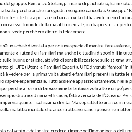
ne del gruppo. Renzo De Stefani, primario di psichiatria, ha iniziato
 si batte perché anche i pregiudizi vengano cancellati. Giuseppe “B
limite si dedica a portare in barca a vela chi ha avuto meno fortuna 
onosceva il mondo della malattia mentale, ma ha presto scoperto i
 non si vede perché era dietro la telecamera.
e n’è una che è diventata per noi una specie di mantra, fareassieme,
nte gli utenti e i familiari ma anche i cittadini disponibili in tutte
e sulle buone pratiche, attività di sensibilizzazione sullo stigma, gr
utto gli UFE (Utenti e Familiari Esperti). UFE divenuti “famosi” in It
à è vedere per la prima volta utenti e familiari presenti in tutte le 
l loro sapere esperienziale. Tutti assieme appassionatamente. Nelle p
o’ perché a forza di fareassieme la fantasia vola alto e un po’ per
sempio di straordinaria effi cacia, l’attraversata dell’Oceano. Per c
to impervia quanto ricchissima di vita. Ma soprattutto una scommess
 sulla malattia mentale che ancora attraversano i pensieri e mettono
solo dal vento e dal nostro credere, rimane nell’immaginario dell’u