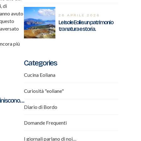
, di
 hanno avuto
26 APRILE 2026
 questo
Le Isole Eolie: un patrimonio
traversato
tra natura e storia.
ancora più
Categories
Cucina Eoliana
Curiosità "eoliane"
 finiscono…
Diario di Bordo
Domande Frequenti
I giornali parlano di noi…