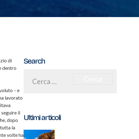
Search
zio di
e dentro
Ricerca
per:
voluto – e
ha lavorato
uitava
seguire il
Ultimi articoli
che, dopo
tutta la
nte volte ha