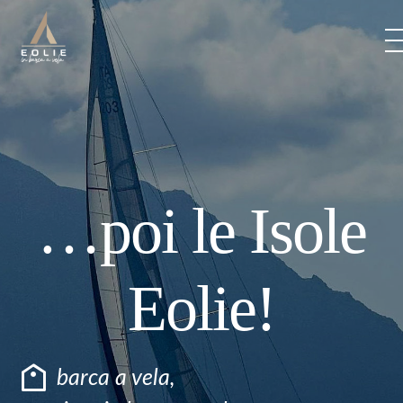
Skip
to
content
BARCHE
ITINERARI
…poi le Isole
PREZZI
Eolie!
CREW
VITA DI BORDO
barca a vela
,
BLOG