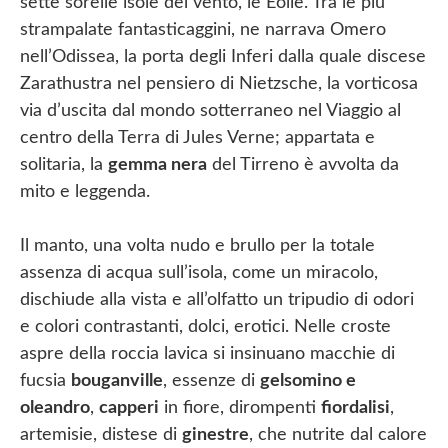
sette sorelle isole del vento, le Eolie. Tra le più
strampalate fantasticaggini, ne narrava Omero
nell’Odissea, la porta degli Inferi dalla quale discese
Zarathustra nel pensiero di Nietzsche, la vorticosa
via d’uscita dal mondo sotterraneo nel Viaggio al
centro della Terra di Jules Verne; appartata e
solitaria, la
gemma nera
del Tirreno è avvolta da
mito e leggenda.
Il manto, una volta nudo e brullo per la totale
assenza di acqua sull’isola, come un miracolo,
dischiude alla vista e all’olfatto un tripudio di odori
e colori contrastanti, dolci, erotici. Nelle croste
aspre della roccia lavica si insinuano macchie di
fucsia
bouganville
, essenze di
gelsomino e
oleandro
,
capperi
in fiore, dirompenti
fiordalisi
,
artemisie, distese di
ginestre
, che nutrite dal calore