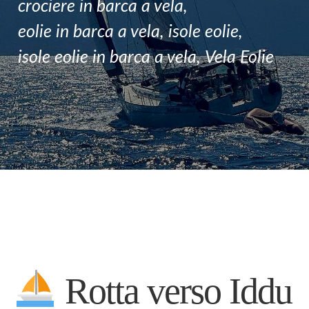
crociere in barca a vela
,
F.A.Q
eolie in barca a vela
,
isole eolie
,
CONTATTI
isole eolie in barca a vela
,
Vela Eolie
Rotta verso Iddu