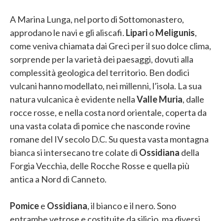
A Marina Lunga, nel porto di Sottomonastero,
approdano le navi e gli aliscafi.
Lipari
o
Meligunis
,
come veniva chiamata dai Greci per il suo dolce clima,
sorprende per la varietà dei paesaggi, dovuti alla
complessità geologica del territorio. Ben dodici
vulcani hanno modellato, nei millenni, l’isola. La sua
natura vulcanica è evidente nella
Valle Muria
, dalle
rocce rosse, e nella costa nord orientale, coperta da
una vasta colata di pomice che nasconde rovine
romane del IV secolo D.C. Su questa vasta montagna
bianca si intersecano tre colate di
Ossidiana
della
Forgia Vecchia, delle Rocche Rosse e quella più
antica a Nord di Canneto.
Pomice
e
Ossidiana
, il bianco e il nero. Sono
entrambe vetrose e costituite da silicio, ma diversi