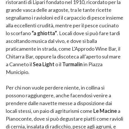
ristoranti di Lipari fondato nel 1910, ricordato per la
grande vasca delle aragoste, tra le tante ricette
segnaliamo i ravioloni ed il carpaccio di pesce insieme
alla eccellenti crudità, mentre per il pesce cucinato
lo scorfano
“a ghiotta”
. Locali dove si può fare tardi
ascoltando musica dal vivo, e dove si balla
praticamente in strada, come L’Approdo Wine Bar, il
Chitarra Bar, oppure la discoteca all’aperto sul mare
a Canneto il
Sea Light
o il
Turmalin
in Piazza
Municipio.
Per chi non vuole perdere niente, in collina si
possono raggiungere, anche facendosi venire a
prendere dalle navette messe a disposizione dai
locali stessi, un paio di agriturismi come
Le Macine
a
Pianoconte, dove si può degustare piatti come ravioli
di cernia, insalata di radicchio, pesce agli agrumi, e