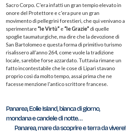
Sacro Corpo. C’era infatti un gran tempio elevato in
onore del Protettore e c’era pure un gran
movimento di pellegrini forestieri, che qui venivano a
sperimentare
“le Virtù”
e
“le Grazie”
di quelle
spoglie taumaturgiche, ma dire che la devozione di
San Bartolomeo e questa forma di primitivo turismo
risalissero all’anno 264, come vuole la tradizione
locale, sarebbe forse azzardato. Tuttavia rimane un
fatto incontestabile che le cose di Lipari stavano
proprio così da molto tempo, assai prima che ne
facesse menzione l’antico scrittore francese.
Navigazione
Panarea, Eolie Island, bianca di giorno,
mondana e candele di notte…
articoli
Panarea, mare da scoprire e terra da vivere!