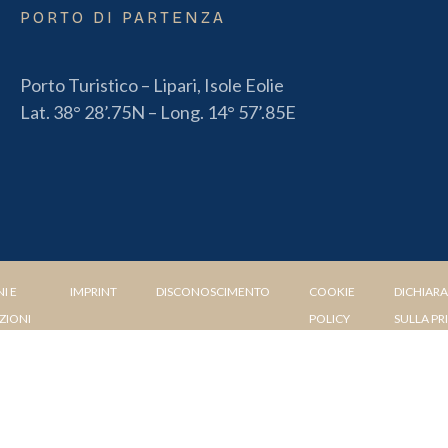
PORTO DI PARTENZA
Porto Turistico – Lipari, Isole Eolie
Lat. 38° 28’.75N – Long. 14° 57’.85E
I E
IMPRINT
DISCONOSCIMENTO
COOKIE
DICHIAR
ZIONI
POLICY
SULLA PR